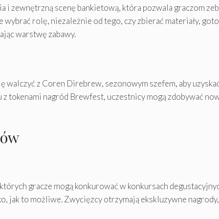
i zewnętrzną scenę bankietową, która pozwala graczom zebra
wybrać rolę, niezależnie od tego, czy zbierać materiały, got
ając warstwę zabawy.
ę walczyć z Coren Direbrew, sezonowym szefem, aby uzyskać 
 z tokenami nagród Brewfest, uczestnicy mogą zdobywać nowe
tów
w których gracze mogą konkurować w konkursach degustacyjny
bko, jak to możliwe. Zwycięzcy otrzymają ekskluzywne nagrody