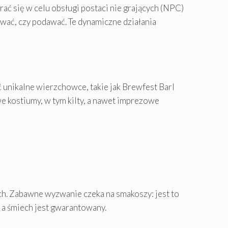
ć się w celu obsługi postaci nie grających (NPC)
ować, czy podawać. Te dynamiczne działania
unikalne wierzchowce, takie jak Brewfest Barl
 kostiumy, w tym kilty, a nawet imprezowe
ch. Zabawne wyzwanie czeka na smakoszy: jest to
, a śmiech jest gwarantowany.