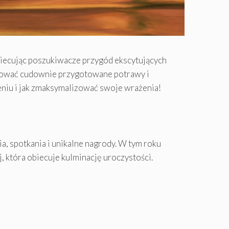
biecując poszukiwacze przygód ekscytujących
makować cudownie przygotowane potrawy i
eniu i jak zmaksymalizować swoje wrażenia!
, spotkania i unikalne nagrody. W tym roku
, która obiecuje kulminację uroczystości.