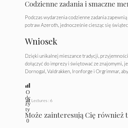
Codzienne zadania i smaczne me
Podczas wydarzenia codzienne zadania zapewnią
potraw Azeroth, jednocześnie ciesząc się świątec
Wniosek
Dzięki unikalnej mieszance tradycji, przyjemnoś
dołączyć do imprezy i świętować ze znajomymi, je
Dornogal, Valdrakken, Ironforge i Orgrimmar, aby
O
dc
Lectures :
6
zy
ty
Może zainteresują Cię również 
:
0