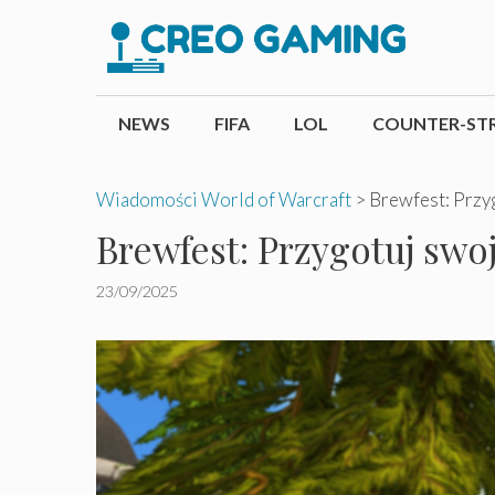
Przejdź
do
treści
NEWS
FIFA
LOL
COUNTER-STR
Wiadomości World of Warcraft
>
Brewfest: Przyg
Brewfest: Przygotuj swoj
23/09/2025