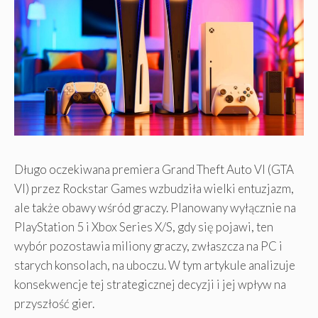
Długo oczekiwana premiera Grand Theft Auto VI (GTA
VI) przez Rockstar Games wzbudziła wielki entuzjazm,
ale także obawy wśród graczy. Planowany wyłącznie na
PlayStation 5 i Xbox Series X/S, gdy się pojawi, ten
wybór pozostawia miliony graczy, zwłaszcza na PC i
starych konsolach, na uboczu. W tym artykule analizuje
konsekwencje tej strategicznej decyzji i jej wpływ na
przyszłość gier.