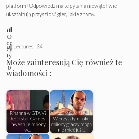
platform? Odpowiedzi na te pytania niewątpliwie
ukształtują przyszłość gier, jakie znamy.
O
dc
Lectures :
34
zy
ty
Może zainteresują Cię również te
:
0
wiadomości :
Rihanna w GTA V?
Rockstar Games
W przyszłym roku
inwestuje miliony
miliony graczy mogą
w…
nie mieć już…