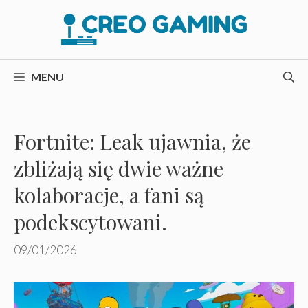
Przejdź
do
treści
MENU
Fortnite: Leak ujawnia, że ​​
zbliżają się dwie ważne
kolaboracje, a fani są
podekscytowani.
09/01/2026