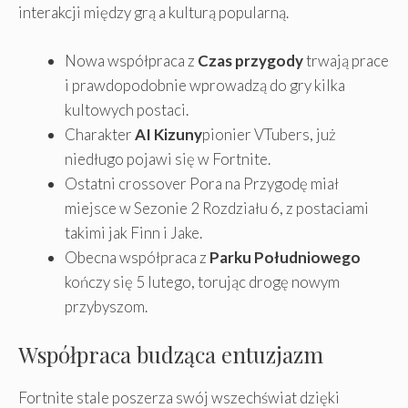
interakcji między grą a kulturą popularną.
Nowa współpraca z
Czas przygody
trwają prace
i prawdopodobnie wprowadzą do gry kilka
kultowych postaci.
Charakter
AI Kizuny
pionier VTubers, już
niedługo pojawi się w Fortnite.
Ostatni crossover Pora na Przygodę miał
miejsce w Sezonie 2 Rozdziału 6, z postaciami
takimi jak Finn i Jake.
Obecna współpraca z
Parku Południowego
kończy się 5 lutego, torując drogę nowym
przybyszom.
Współpraca budząca entuzjazm
Fortnite stale poszerza swój wszechświat dzięki