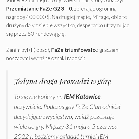
Vincere z turnieju . To był wielki finał, który zobaczył
Przemiatanie FaZe G2 3 – 0
, zbierając ogromną
nagrodę 400 000 $. Na drugiej mapie, Mirage, obie te
drużyny dały z siebie wszystko, desperacko utrzymując
się przez 50-rundową grę.
Zanim pył (II) opadł,
FaZe triumfowało
z graczami
noszącymi wyraźne oznaki radości:
Jedyna droga prowadzi w górę
To się nie kończy na
IEM Katowice
,
oczywiście. Podczas gdy FaZe Clan odniósł
decydujące zwycięstwo, wciąż pozostaje
wiele do gry. Między 31 maja a 5 czerwca
2022 r. będziemy oglądać turniej IEM