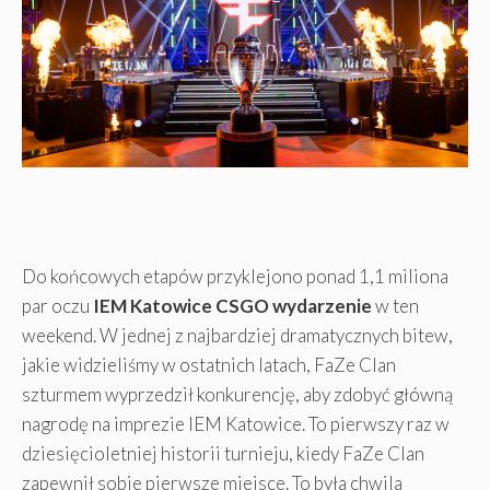
Do końcowych etapów przyklejono ponad 1,1 miliona
par oczu
IEM Katowice CSGO wydarzenie
w ten
weekend. W jednej z najbardziej dramatycznych bitew,
jakie widzieliśmy w ostatnich latach, FaZe Clan
szturmem wyprzedził konkurencję, aby zdobyć główną
nagrodę na imprezie IEM Katowice. To pierwszy raz w
dziesięcioletniej historii turnieju, kiedy FaZe Clan
zapewnił sobie pierwsze miejsce. To była chwila