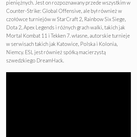
pieniężnych. Jest on rozpoznawany przede wszystkim w
Counter-Strike: Global Offensive, ale był również w
czołówce turniejów w StarCraft 2, Rainbow Six Siege,
Dota 2, Apex Legends i różnych grach walki, takich jak
Mortal Kombat 11 i Tekken 7. własne, autorskie turnieje
w serwisach takich jak Katowice, Polska i Kolonia,
Niemcy. ESL jest również spółką macierzystą
szwedzkiego DreamHack.