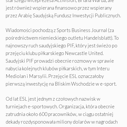
starszego wiceprezesa Activision, Briana Warda, ale
jest również wspierana finansowo przez wspierany
przez Arabię ​​Saudyjską Fundusz Inwestycji Publicznych.
Wiadomości pochodzą z Sports Business Journal (za
pośrednictwem niemieckiego outletu Handelsblatt). To
najnowszy ruch saudyjskiego PIF, który jest świeżo po
przejęciu klubu piłkarskiego Newcastle United.
Saudyjski PIF prowadzi obecnie rozmowy w sprawie
nabycia kolejnych klubów piłkarskich, w tym Interu
Mediolan i Marsylii. Przejęcie ESL oznaczałoby
pierwszą inwestycję na Bliskim Wschodzie w e-sport.
Od lat ESL jest jednym z czołowych nazwisk w
turniejach e-sportowych. Organizacja, która obecnie
zatrudnia około 600 pracowników, w ciągu ostatniej
dekady rozdysponowała miliony dolarów w nagrodach