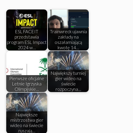
ESL FACEIT
Trainwreck ujawnia
przedstawia
zakłady na
program ESL Impact
oszałamiającą
2024 w…
kwotę 14…
Największy turniej
Pierwsze oficjalne
gier wideo na
Letnie Igrzyska
świecie
Olimpijskie…
rozpoczyna…
Największe
mistrzostwa gier
wideo na świecie
ruszają…