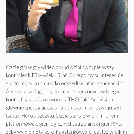
Ozzie gra w gry wideo odkąd wziął swój pierwszy
kontroler NES w wieku 5 lat. Od tego czasu interesuje
się grami, tylko na krótko odszedł w latach studenckich.
Ale został wciągnięty po latach spędzonych w kręgach
kontroli jakości zarówno dla THQ, jak i Activision,
głównie spędzając czas na pomaganiu w rozwoju serii
Guitar Hero u szczytu. Ozzie stał się wielkim fanem
platformówek, gier logicznych, strzelanek i gier RPG,
żeby wymienić tylko kilka gatunków, ale jest też wielkim