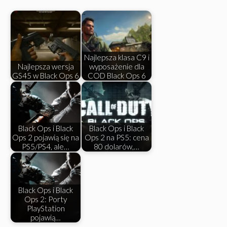
Najlepsza klasa C9 i
Najlepsza wersja
wyposażenie dla
GS45 w Black Ops 6
COD Black Ops 6
Black Ops i Black
Black Ops i Black
Ops 2 pojawią się na
Ops 2 na PS5: cena
PS5/PS4, ale…
80 dolarów,…
Black Ops i Black
Ops 2: Porty
PlayStation
pojawią…