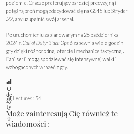
poziomie. Gracze preferujący bardziej precyzyjną i
potężną broń mogą zdecydować się na GS45 lub Stryder
.22, aby uzupełnić swój arsenał.
Po uruchomieniu zaplanowanym na 25 października
2024 r.
Call of Duty: Black Ops 6
zapewnia wiele godzin
gry dzięki różnorodnej ofercie i mechanice taktycznej.
Fani serii mogą spodziewać się intensywnej walki i
wzbogaconych wrażeń z gry.
O
dc
Lectures :
54
zy
ty
Może zainteresują Cię również te
:
0
wiadomości :