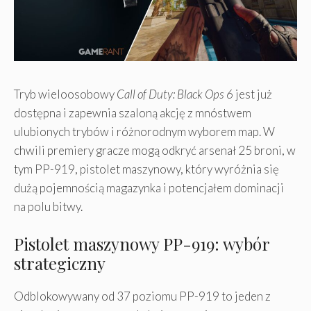
Tryb wieloosobowy
Call of Duty: Black Ops 6
jest już
dostępna i zapewnia szaloną akcję z mnóstwem
ulubionych trybów i różnorodnym wyborem map. W
chwili premiery gracze mogą odkryć arsenał 25 broni, w
tym PP-919, pistolet maszynowy, który wyróżnia się
dużą pojemnością magazynka i potencjałem dominacji
na polu bitwy.
Pistolet maszynowy PP-919: wybór
strategiczny
Odblokowywany od 37 poziomu PP-919 to jeden z